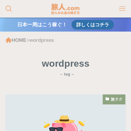
日本一周はこう稼ぐ！
詳しくはコチラ
HOME
wordpress
wordpress
– tag –
旅テク