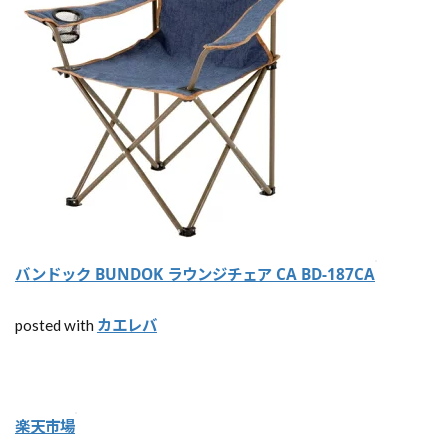
場
が
見
つ
か
る
ア
プ
リ
【
G
o
o
バンドック BUNDOK ラウンジチェア CA BD-187CA
g
le
カエレバ
posted with
M
a
p
】
カ
ー
楽天市場
ナ