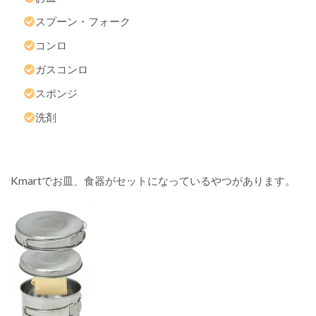
ト
スプーン・フォーク
ラ
リ
コンロ
ア
の
ガスコンロ
キ
スポンジ
ャ
ン
洗剤
プ
用
品
オ
Kmartでお皿、食器がセットになっているやつがあります。
ス
ス
メ
1
7
選
ま
と