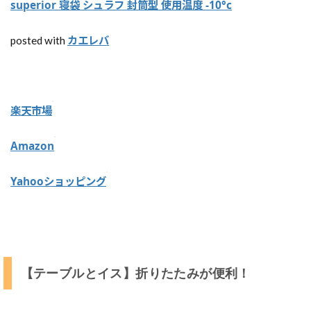
superior 寝袋 シュラフ 封筒型 使用温度 -10°c
護
身
用
カエレバ
posted with
【
ロ
ー
プ
楽天市場
】
丈
Amazon
夫
で
布
Yahooショッピング
以
外
の
物
が
G
o
【テーブルとイス】折りたたみが便利！
o
d
！