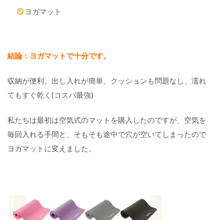
敷
ヨガマット
く
！
【
結論：ヨガマットで十分です。
携
帯
シ
収納が便利、出し入れが簡単、クッションも問題なし、濡れ
ャ
てもすぐ乾く(コスパ最強)
ワ
ー
】
私たちは最初は空気式のマットを購入したのですが、空気を
オ
毎回入れる手間と、そもそも途中で穴が空いてしまったので
ー
ス
ヨガマットに変えました。
ト
ラ
リ
ア
は
無
料