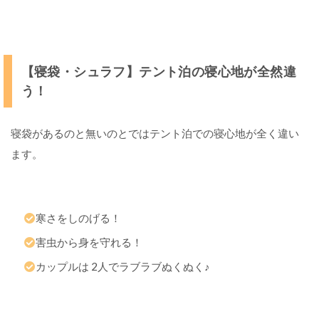
ア
の
害
虫
は
【寝袋・シュラフ】テント泊の寝心地が全然違
バ
カ
う！
に
で
き
寝袋があるのと無いのとではテント泊での寝心地が全く違い
な
い
ます。
！
【
ハ
寒さをしのげる！
エ
害虫から身を守れる！
叩
き
カップルは 2人でラブラブぬくぬく♪
】
軽
く
て