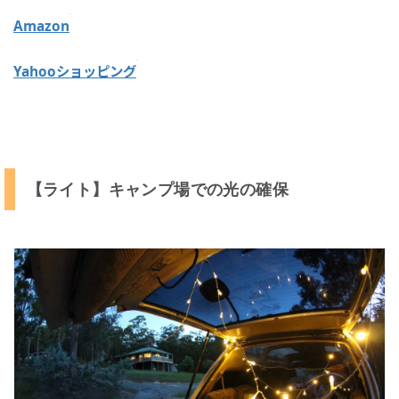
ビ
Amazon
入
り
ま
Yahooショッピング
せ
ん
3
オ
【ライト】キャンプ場での光の確保
ー
ス
ト
ラ
リ
ア
で
キ
ャ
ン
プ