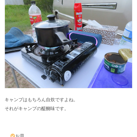
意
温
度
の
変
化
に
注
意
虫
に
注
意
キャンプはもちろん自炊ですよね。
それがキャンプの醍醐味です。
4
オ
ー
ス
お皿