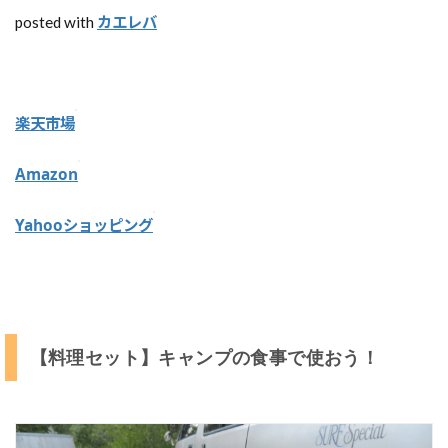
持
カエレバ
posted with
ち
帰
る
盗
楽天市場
難
や
Amazon
強
盗
に
Yahooショッピング
注
意
野
生
の
【料理セット】キャンプの食事で使おう！
動
物
に
も
注