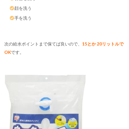
顔を洗う
手を洗う
次の給水ポイントまで保てば良いので、
15とか 20リットルで
OK
です。