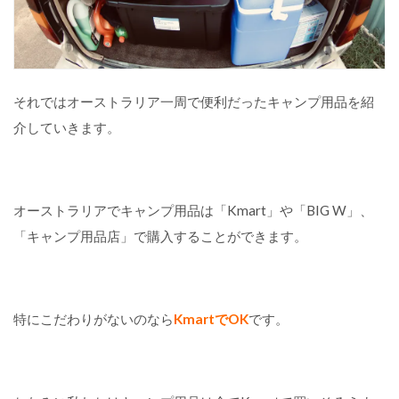
用
品
1
7
選
それではオーストラリア一周で便利だったキャンプ用品を紹
介していきます。
【
テ
ン
ト
】
オーストラリアでキャンプ用品は「Kmart」や「BIG W」、
キ
ャ
「キャンプ用品店」で購入することができます。
ン
プ
の
我
が
特にこだわりがないのなら
KmartでOK
です。
家
【
マ