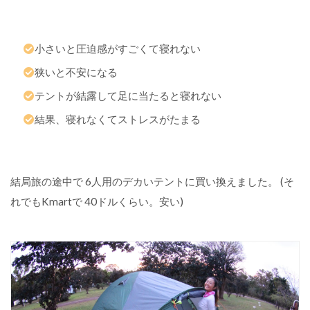
ス
】
折
り
小さいと圧迫感がすごくて寝れない
た
た
狭いと不安になる
み
テントが結露して足に当たると寝れない
が
便
結果、寝れなくてストレスがたまる
利
！
【
結局旅の途中で 6人用のデカいテントに買い換えました。 (そ
ラ
イ
れでもKmartで 40ドルくらい。安い)
ト
】
キ
ャ
ン
プ
場
で