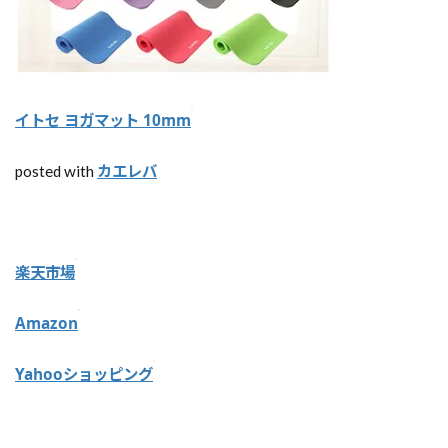
の
シ
ャ
ワ
ー
が
少
イトセ ヨガマット 10mm
な
い
カエレバ
posted with
【
蚊
取
り
楽天市場
線
香
】
Amazon
オ
ー
Yahooショッピング
ス
ト
ラ
リ