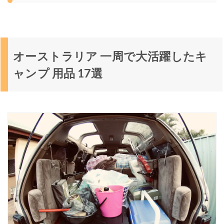
1
オ
ー
ス
ト
オーストラリア 一周で大活躍したキ
ラ
ャンプ 用品 17選
リ
ア
一
周
で
大
活
躍
し
た
キ
ャ
ン
プ