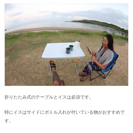
【
延
長
コ
ー
ド
】
テ
ン
ト
内
で
充
電
す
折りたたみ式のテーブルとイスは必須です。
る
な
ら
特にイスはサイドにボトル入れが付いている物がおすすめで
必
す。
要