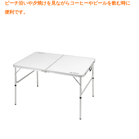
ビーチ沿いや夕焼けを見ながらコーヒーやビールを飲む時に
2
便利です。
オ
ー
ス
ト
ラ
リ
ア
一
周
で
便
利
だ
っ
た
ア
プ
リ