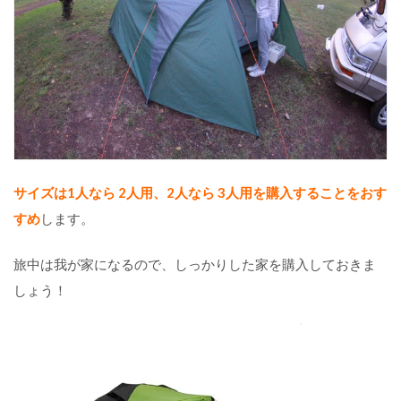
の
光
の
確
保
【
料
理
セ
ッ
サイズは1人なら 2人用、2人なら 3人用を購入することをおす
ト
すめ
します。
】
キ
ャ
旅中は我が家になるので、しっかりした家を購入しておきま
ン
しょう！
プ
の
食
事
で
使
お