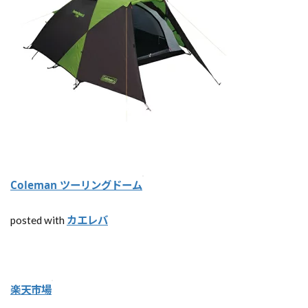
う
！
【
ウ
ォ
ー
タ
ー
タ
ン
ク
】
Coleman ツーリングドーム
無
料
キ
カエレバ
posted with
ャ
ン
プ
場
で
楽天市場
は
必