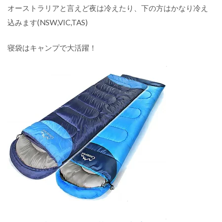
丈
オーストラリアと言えど夜は冷えたり、下の方はかなり冷え
夫
な
込みます(NSW,VIC,TAS)
の
が
寝袋はキャンプで大活躍！
お
す
す
め
！
【
ハ
ン
マ
ー
】
テ
ン
ト
設
置
と