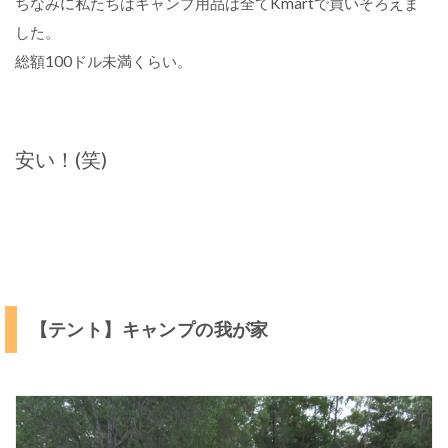
ちなみに私たちはキャンプ用品は全てKmartで買いそろえま
ッ
した。
ト
】
総額100ドル未満くらい。
ヨ
ガ
マ
ッ
ト
安い！(笑)
が
お
す
す
め
【
寝
【テント】キャンプの我が家
袋
・
シ
ュ
ラ
フ