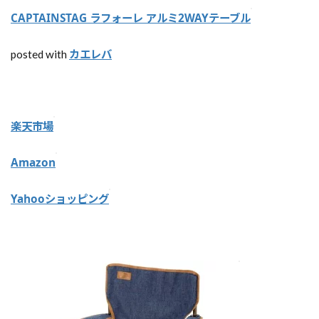
【
CAPTAINSTAG ラフォーレ アルミ2WAYテーブル
W
ik
カエレバ
posted with
i
C
a
m
p
】
楽天市場
オ
ー
Amazon
ス
ト
ラ
Yahooショッピング
リ
ア
の
無
料
キ
ャ
ン
プ