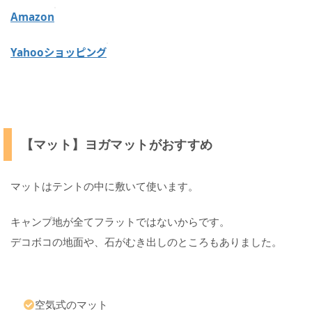
需
Amazon
品
！
Yahooショッピング
【
ブ
ル
ー
シ
ー
【マット】ヨガマットがおすすめ
ト
】
キ
マットはテントの中に敷いて使います。
ャ
ン
プ
キャンプ地が全てフラットではないからです。
で
デコボコの地面や、石がむき出しのところもありました。
テ
ン
ト
の
下
空気式のマット
に