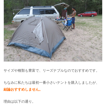
】
テ
ン
ト
泊
の
寝
心
地
が
全
然
違
う
！
サイズや種類も豊富で、リーズナブルなのでおすすめです。
【
テ
ちなみに私たちは最初一番小さいテントを購入しましたが、
ー
結論おすすめしません。
ブ
ル
と
理由は以下の通り。
イ