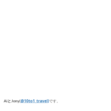
@10to1_travel
)
AiとJony
(
です。