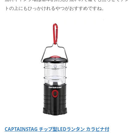
け
トの上にもひっかけれるやつがおすすめですね。
で
は
な
い
焚
き
火
は
や
ら
な
い
ゴ
ミ
は
ち
ゃ
CAPTAINSTAG チップ型LEDランタン カラビナ付
ん
と