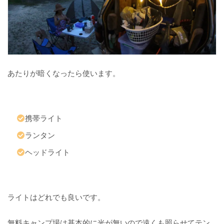
を
す
る
時
の
注
意
あたりが暗くなったら使います。
点
ど
こ
携帯ライト
で
ランタン
キ
ャ
ヘッドライト
ン
プ
し
て
も
ライトはどれでも良いです。
い
い
わ
無料キャンプ場は基本的に光が無いので遠くも照らせてテン