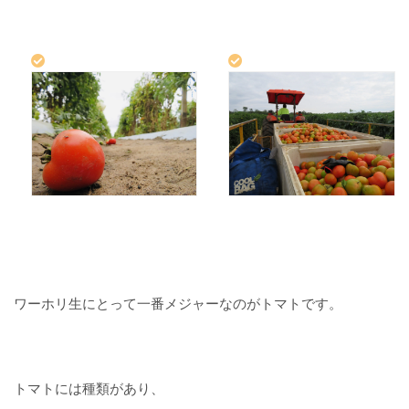
ー
ス
ト
ラ
リ
ア
の
フ
ァ
ー
ム
の
街
バ
ン
ワーホリ生にとって一番メジャーなのがトマトです。
ダ
バ
ー
グ
トマトには種類があり、
と