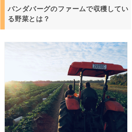
ダ
バ
バンダバーグのファームで収穫してい
ー
る野菜とは？
グ
の
フ
ァ
ー
ム
で
収
穫
し
て
い
る
野
菜
と
は
？