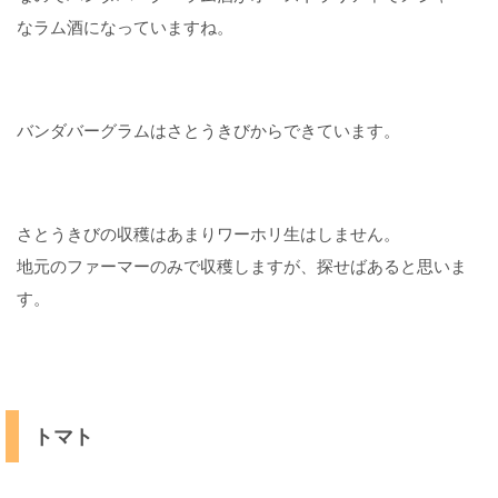
で
なラム酒になっていますね。
働
く
な
ら
服
バンダバーグラムはさとうきびからできています。
装
は
重
要
さとうきびの収穫はあまりワーホリ生はしません。
！
地元のファーマーのみで収穫しますが、探せばあると思いま
【
す。
日
本
製
最
強
】
トマト
4
オ