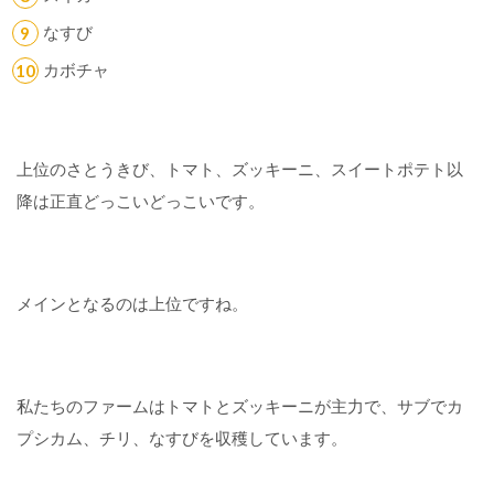
ポ
なすび
テ
ト
カボチャ
カ
プ
シ
上位のさとうきび、トマト、ズッキーニ、スイートポテト以
カ
降は正直どっこいどっこいです。
ム
ス
ト
ロ
メインとなるのは上位ですね。
ベ
リ
ー
私たちのファームはトマトとズッキーニが主力で、サブでカ
チ
プシカム、チリ、なすびを収穫しています。
リ