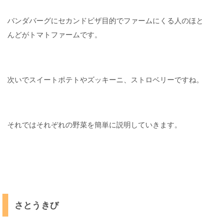
ス
イ
バンダバーグにセカンドビザ目的でファームにくる人のほと
カ
んどがトマトファームです。
な
す
び
次いでスイートポテトやズッキーニ、ストロベリーですね。
カ
ボ
チ
ャ
それではそれぞれの野菜を簡単に説明していきます。
2
バ
ン
ダ
バ
ー
さとうきび
グ