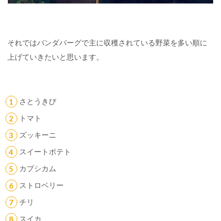
さ
と
う
それではバンダバーグで主に収穫されている野菜を多い順に
き
上げていきたいと思います。
び
ト
マ
さとうきび
ト
トマト
ズ
ズッキーニ
ッ
キ
スイートポテト
ー
ニ
カプシカム
ストロベリー
ス
イ
チリ
ー
スイカ
ト