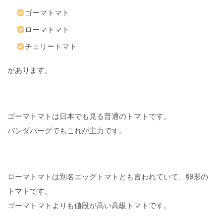
は
ゴーマトマト
？
ローマトマト
5
チェリートマト
バ
ン
があります。
ダ
バ
ー
グ
の
ゴーマトマトは日本でも見る普通のトマトです。
フ
バンダバーグでもこれが主力です。
ァ
ー
ム
で
ローマトマトは別名エッグトマトとも言われていて、卵形の
収
穫
トマトです。
で
ゴーマトマトよりも値段が高い高級トマトです。
き