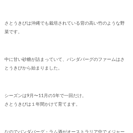
の
フ
ァ
さとうきびは沖縄でも栽培されている背の高い竹のような野
ー
ム
菜です。
の
ハ
イ
シ
中に甘い砂糖が詰まっていて、バンダバーグのファームはさ
ー
とうきびから始まりました。
ズ
ン
は
？
シーズンは9月〜11月の1年で一回だけ。
3
さとうきびは１年間かけて育てます。
フ
ァ
ー
ム
なのでバンダバーグ・ラム酒がオーストラリア中でメジャー