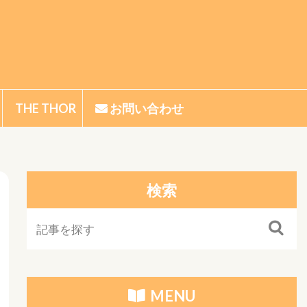
THE THOR
お問い合わせ
P
THE THORの始め方
THE THORの使い方
THE THORのカスタマイズ
検索
MENU