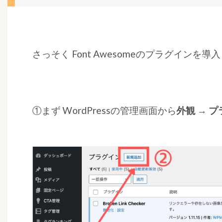
「
F
o
n
さっそく Font Awesomeのプラグインを
t
A
w
e
①まず WordPressの管理画面から
外観 → 
s
o
m
e
」
の
導
入
方