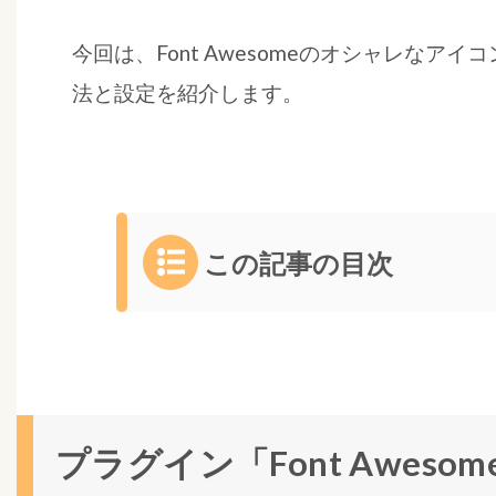
今回は、Font Awesomeのオシャレなア
法と設定を紹介します。
この記事の目次
1
プ
ラ
グ
イ
プラグイン「Font Aweso
ン