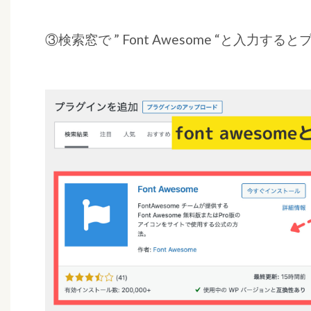
s
o
③検索窓で ” Font Awesome “と入力
m
e
」
の
設
定
方
法
H
o
w
a
r