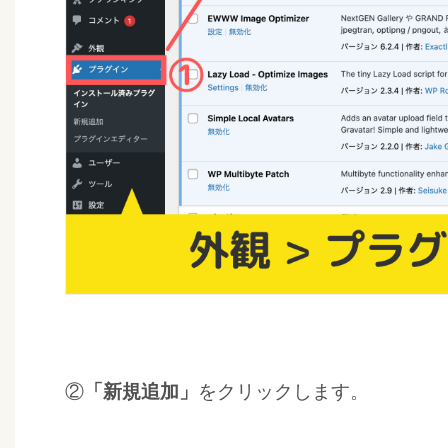
法
2
プ
ラ
グ
イ
ン
「
F
o
n
t
A
②
「新規追加」
をクリックします。
w
e