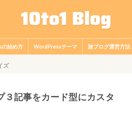
essの始め方
WordPressテーマ
旅ブログ運営方法
ブログの始め方
ブログの稼ぎ方
ブログの書き方
ブログのアクセスU
ブログのデザイン
Google関連
イズ
アップ３記事をカード型にカスタ