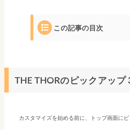
この記事の目次
1
T
H
E
T
THE THORのピックアッ
H
O
R
の
ピ
カスタマイズを始める前に、トップ画面にピ
ッ