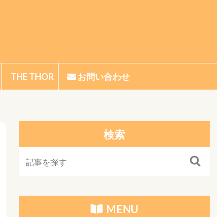
THE THOR
お問い合わせ
P
THE THORの始め方
THE THORの使い方
THE THORのカスタマイズ
検索
MENU