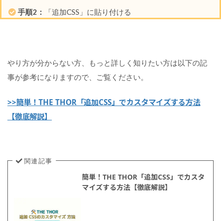
S
手順2：
「追加CSS」に貼り付ける
S
カ
ス
タ
マ
やり方が分からない方、もっと詳しく知りたい方は以下の記
イ
事が参考になりますので、ご覧ください。
ズ
>>簡単！THE THOR「追加CSS」でカスタマイズする方法
そ
の
【徹底解説】
①
メ
イ
ン
関連記事
デ
ザ
簡単！THE THOR「追加CSS」でカスタ
イ
マイズする方法【徹底解説】
ン
を
カ
ス