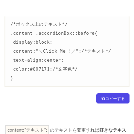
/*ボックス上のテキスト*/

.content .accordionBox::before{

 display:block;

 content:"＼Click Me !／";/*テキスト*/

 text-align:center;

 color:#807171;/*文字色*/

}
コピーする
content:”テキスト”;
のテキストを変更すれば
好きなテキス