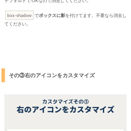
デフォルトで OKなので消去してください。
の
カ
box-shadow
で
ボックスに影
を付けてます。不要なら消去し
ス
タ
てください。
マ
イ
ズ
注
意
点
その③右のアイコンをカスタマイズ
デ
ザ
イ
ン
が
統
一
さ
れ
る