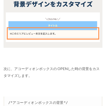
T
H
O
R
で
ア
コ
ー
デ
ィ
オ
ン
ボ
次に、アコーディオンボックスの OPENした時の背景をカス
ッ
ク
タマイズします。
ス
の
使
い
方
/*アコーディオンボックスの背景*/
