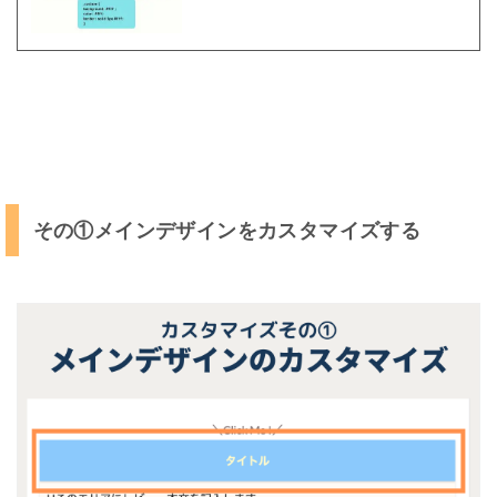
タ
マ
イ
ズ
す
る
そ
の
②
その①メインデザインをカスタマイズする
背
景
デ
ザ
イ
ン
を
カ
ス
タ
マ
イ
ズ