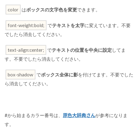
ウ
color
は
ボックスの文字色を変更
できます。
ス
ホ
バ
font-weight:bold;
で
テキストを太字
に変えています。不要
ー
でしたら消去してください。
エ
フ
ェ
text-align:center;
で
テキストの位置を中央に設定
してま
ク
ト
す。不要でしたら消去してください。
を
付
box-shadow
で
ボックス全体に影
を付けてます。不要でした
け
る
ら消去してください。
全
て
の
ア
原色大辞典さん
#から始まるカラー番号は、
が参考になりま
コ
す。
ー
デ