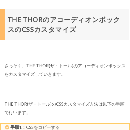
H
E
T
THE THORのアコーディオンボック
H
スのCSSカスタマイズ
O
R
の
ア
コ
ー
さっそく、THE THOR(ザ・トール)のアコーディオンボックス
デ
をカスタマイズしていきます。
ィ
オ
ン
ボ
ッ
THE THOR(ザ・トール)のCSSカスタマイズ方法は以下の手順
ク
で行います。
ス
の
C
手順1：
CSSをコピーする