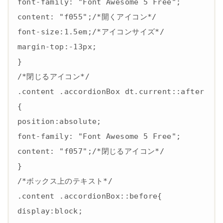
font-family: "Font Awesome 5 Free";

content: "f055";/*開くアイコン*/

font-size:1.5em;/*アイコンサイズ*/

margin-top:-13px;

}

/*閉じるアイコン*/

.content .accordionBox dt.current::after
{

position:absolute;

font-family: "Font Awesome 5 Free";

content: "f057";/*閉じるアイコン*/

}

/*ボックス上のテキスト*/

.content .accordionBox::before{

display:block;
