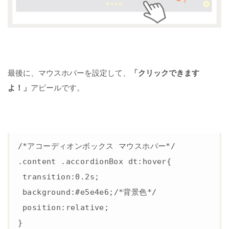
最後に、マウスホバーを設定して、
「クリックできます
よ！」
アピールです。
/*アコーディオンボックス マウスホバー*/

.content .accordionBox dt:hover{

 transition:0.2s;

 background:#e5e4e6;/*背景色*/

 position:relative;

}