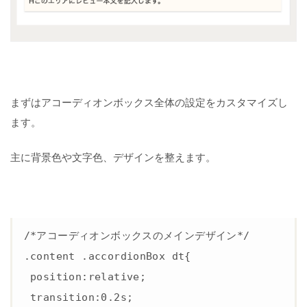
す
る
そ
の
③
右
まずはアコーディオンボックス全体の設定をカスタマイズし
の
ます。
ア
イ
コ
主に背景色や文字色、デザインを整えます。
ン
を
カ
ス
タ
マ
/*アコーディオンボックスのメインデザイン*/

イ
ズ
.content .accordionBox dt{

 position:relative;

そ
 transition:0.2s;

の