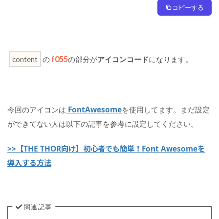
オ
コピーする
ン
ボ
ッ
ク
ス
f055
content
の
の部分が
アイコンコード
になります。
の
カ
ス
タ
FontAwesome
マ
今回のアイコンは
を使用してます。まだ設定
イ
ができてない人は以下の記事を参考に設定してください。
ズ
：
>>【THE THOR向け】初心者でも簡単！Font Awesomeを
ま
導入する方法
と
め
関連記事