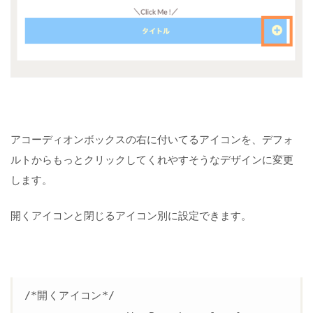
今
回
の
カ
ス
タ
マ
イ
ズ
アコーディオンボックスの右に付いてるアイコンを、デフォ
が
ルトからもっとクリックしてくれやすそうなデザインに変更
最
大
します。
限
開くアイコンと閉じるアイコン別に設定できます。
カ
ス
タ
マ
イ
ズ
/*開くアイコン*/

は