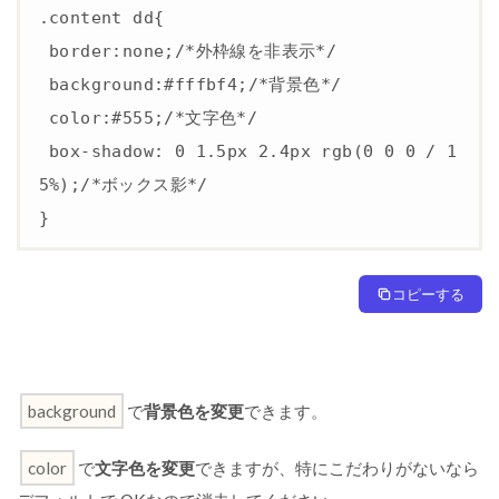
.content dd{

3
T
 border:none;/*外枠線を非表示*/

H
 background:#fffbf4;/*背景色*/

E
 color:#555;/*文字色*/

T
H
 box-shadow: 0 1.5px 2.4px rgb(0 0 0 / 1
O
5%);/*ボックス影*/

R
}
の
ア
コ
ー
コピーする
デ
ィ
オ
ン
background
で
背景色を変更
できます。
ボ
ッ
ク
color
で
文字色を変更
できますが、特にこだわりがないなら
ス