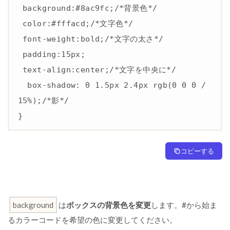
④
 background:#8ac9fc;/*背景色*/

ボ
 color:#fffacd;/*文字色*/

ッ
ク
 font-weight:bold;/*文字の太さ*/

ス
 padding:15px;

上
に
 text-align:center;/*文字を中央に*/

C
li
  box-shadow: 0 1.5px 2.4px rgb(0 0 0 / 
c
15%);/*影*/

k
テ
}
キ
ス
ト
コピーする
を
挿
入
そ
background
は
ボックスの背景色を変更
します。#から始ま
の
⑤
るカラーコードを希望の色に変更してください。
マ