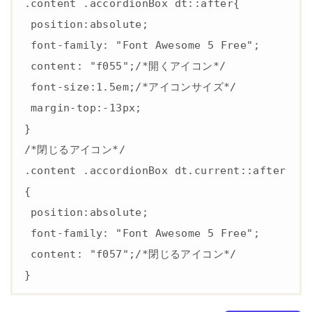
自
.content .accordionBox dt::after{

己
 position:absolute;

責
任
 font-family: "Font Awesome 5 Free";

で
 content: "f055";/*開くアイコン*/

 font-size:1.5em;/*アイコンサイズ*/

4
 margin-top:-13px;

T
}

H
E
/*閉じるアイコン*/

T
.content .accordionBox dt.current::after
H
{

O
R
 position:absolute;

の
 font-family: "Font Awesome 5 Free";

ア
コ
 content: "f057";/*閉じるアイコン*/

ー
}
デ
ィ