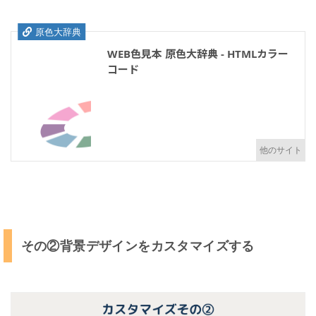
ィ
オ
ン
原色大辞典
ボ
WEB色見本 原色大辞典 - HTMLカラー
ッ
ク
コード
ス
の
カ
ス
タ
マ
イ
ズ
ま
と
め
その②背景デザインをカスタマイズする
2
T
H
E