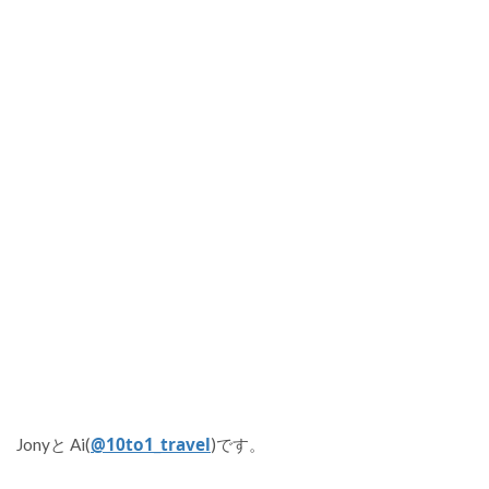
@10to1_travel
Jonyと Ai(
)です。