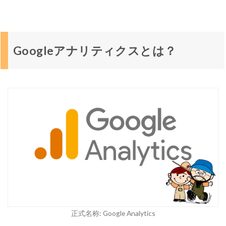
1
G
o
o
g
Googleアナリティクスとは？
l
e
ア
ナ
リ
テ
ィ
ク
ス
と
は
？
2
正式名称: Google Analytics
T
H