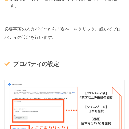
る
す。
5
必要事項の入力ができたら
「次へ」
をクリック。続いてプロ
ア
ナ
パティの設定を行います。
リ
テ
ィ
ク
プロパティの設定
ス
で
ア
ク
セ
ス
解
析
す
る