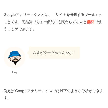
E
T
Googleアナリティクスとは、
「サイトを分析するツール」
の
H
O
無料
ことです。高品質でちょー便利にも関わらずなんと
で使
R
うことができます。
で
ア
ナ
リ
テ
さすがグーグルさんやな！
ィ
ク
ス
Jony
を
設
定
す
例えば Googleアナリティクスでは以下のような分析ができま
る
す。
手
順