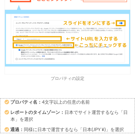
際
の
注
意
点
6
T
H
E
T
H
プロパティの設定
O
R
で
ア
プロパティ名：
4文字以上の任意の名前
ナ
レポートのタイムゾーン：
日本でサイト運営するなら「日
リ
本」を選択
テ
ィ
通過：
同様に日本で運営するなら「日本(JPY ¥)」を選択