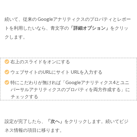
ク
ス
の
続いて、従来の Googleアナリティクスのプロパティとレポー
設
定
トを利用したいなら、青文字の
「詳細オプション」
をクリッ
方
クします。
法
・
使
い
右上のスライドをオンにする
方
ウェブサイトのURLにサイト URLを入力する
：
ま
特にこだわりが無ければ「Googleアナリティクス4とユニ
と
バーサルアナリティクスのプロパティを両方作成する」に
め
チェックする
設定が完了したら、
「次へ」
をクリックします。続いてビジ
ネス情報の項目に移ります。