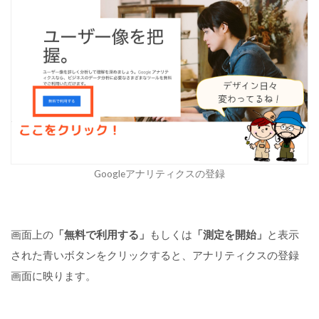
と
質
を
確
認
で
き
る
集
客
：
Googleアナリティクスの登録
チ
ャ
ン
ネ
ル
画面上の
「無料で利用する」
もしくは
「測定を開始」
と表示
(
された青いボタンをクリックすると、アナリティクスの登録
ア
ク
画面に映ります。
セ
ス
元