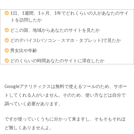
手
1日、1週間、1ヶ月、1年でどれくらいの人があなたのサイ
順
トを訪問したか
1
：
どこの国、地域からあなたのサイトを見たか
G
どのデバイス(パソコン・スマホ・タブレット)で見たか
o
o
男女比や年齢
g
le
どのくらいの時間あなたのサイトに滞在したか
ア
カ
ウ
ン
ト
Googleアナリティクスは無料で使えるツールのため、サポー
を
トしてくれる人がいません。そのため、使い方などは自分で
作
成
調べていく必要があります。
す
る
ですが使っていくうちに分かって来ますし、そもそもそれほ
ど難しくありませんよ。
手