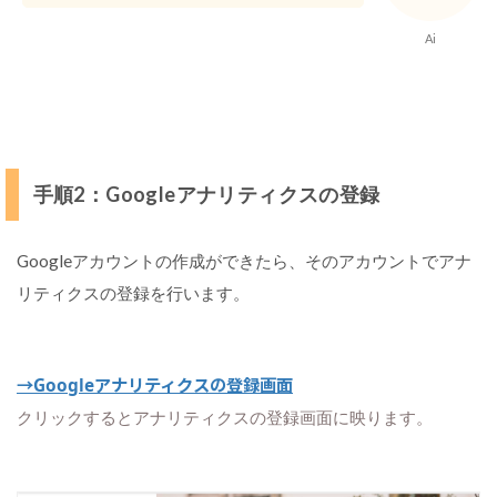
ィ
ク
Ai
ス
の
使
い
方
一
手順2：Googleアナリティクスの登録
覧
ユ
Googleアカウントの作成ができたら、そのアカウントでアナ
ー
リティクスの登録を行います。
ザ
ー
：
訪
問
→Googleアナリティクスの登録画面
ユ
クリックするとアナリティクスの登録画面に映ります。
ー
ザ
ー
数