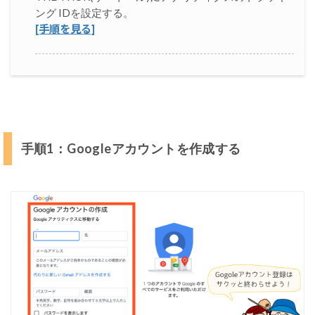
け
ング IDを設定する。
る
[手順を見る]
3
G
o
o
g
l
手順1：Googleアカウントを作成する
e
ア
ナ
リ
テ
ィ
ク
ス
で
ア
ク