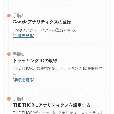
順
4
：
手順2.
T
Googleアナリティクスの登録
H
E
Googleアナリティクスの登録をする。
T
[手順を見る]
H
O
R
の
手順3.
カ
トラッキング IDの取得
ス
タ
THE THORとの連携で使うトラッキング IDを取得す
マ
る。
イ
[手順を見る]
ズ
画
面
に
手順4.
貼
り
THE THORにアナリティクスを設定する
付
THE THOR(ザ・トール)にアナリティクスのトラッキ