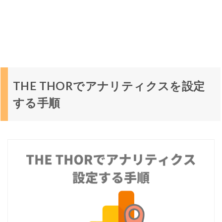
順
2
：
G
o
o
g
le
ア
THE THORでアナリティクスを設定
ナ
リ
する手順
テ
ィ
ク
ス
の
登
録
手
順
3
：