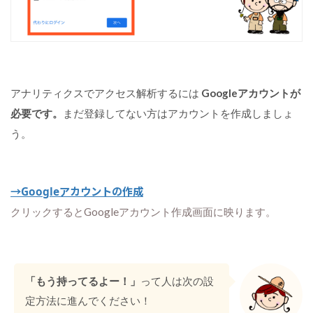
セ
ス
解
析
す
る
アナリティクスでアクセス解析するには
Googleアカウントが
方
必要です。
まだ登録してない方はアカウントを作成しましょ
法
う。
4
G
o
→Googleアカウントの作成
o
g
クリックするとGoogleアカウント作成画面に映ります。
l
e
ア
ナ
「もう持ってるよー！」
って人は次の設
リ
テ
定方法に進んでください！