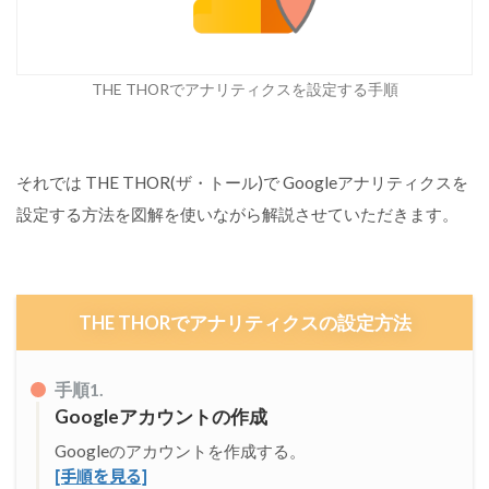
ア
ナ
リ
テ
THE THORでアナリティクスを設定する手順
ィ
ク
ス
の
ト
それでは THE THOR(ザ・トール)で Googleアナリティクスを
ラ
設定する方法を図解を使いながら解説させていただきます。
ッ
キ
ン
グ
I
D
THE THORでアナリティクスの設定方法
を
取
得
手順1.
す
Googleアカウントの作成
る
Googleのアカウントを作成する。
[手順を見る]
手