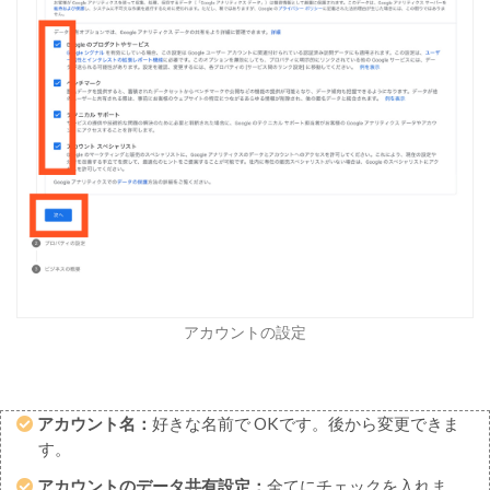
が
確
認
で
き
る
コ
ン
バ
ー
ジ
ョ
ン
：
アカウントの設定
C
V
数
が
アカウント名：
好きな名前で OKです。後から変更できま
確
認
す。
で
アカウントのデータ共有設定：
全てにチェックを入れま
き