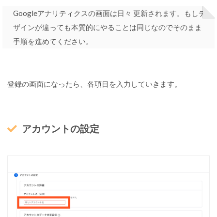
の
Googleアナリティクスの画面は日々 更新されます。もしデ
経
路
ザインが違っても本質的にやることは同じなのでそのまま
)
手順を進めてください。
が
確
認
で
き
登録の画面になったら、各項目を入力していきます。
る
行
動
アカウントの設定
：
ペ
ー
ジ
の
ア
ク
セ
ス
数