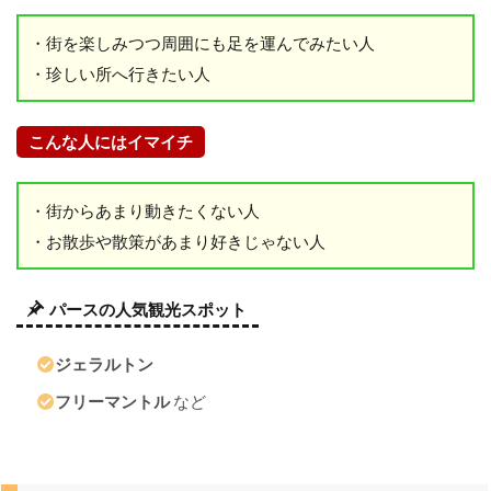
現
金
・街を楽しみつつ周囲にも足を運んでみたい人
・珍しい所へ行きたい人
航
空
券
こんな人にはイマイチ
モ
バ
・街からあまり動きたくない人
イ
・お散歩や散策があまり好きじゃない人
ル
W
i-
Fi
パースの人気観光スポット
ジェラルトン
10
オ
フリーマントル
など
ー
ス
ト