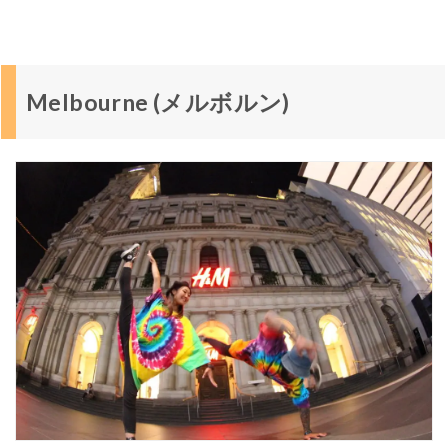
ん
な
と
こ
？
Melbourne (メルボルン)
ゴ
ー
ル
ド
コ
ー
ス
ト
の
見
ど
こ
ろ
4