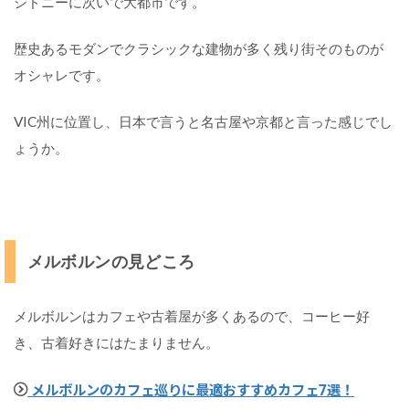
シドニーに次いで大都市です。
パ
歴史あるモダンでクラシックな建物が多く残り街そのものが
ー
ス
オシャレです。
の
見
VIC州に位置し、日本で言うと名古屋や京都と言った感じでし
ど
こ
ょうか。
ろ
5
C
メルボルンの見どころ
a
i
r
メルボルンはカフェや古着屋が多くあるので、コーヒー好
n
s
き、古着好きにはたまりません。
(
ケ
メルボルンのカフェ巡りに最適おすすめカフェ7選！
ア