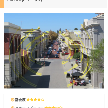
ス
ベ
ン
っ
て
ど
ん
な
と
こ
？
ブ
リ
ス
ベ
ン
の
見
ど
こ
都会度
ろ