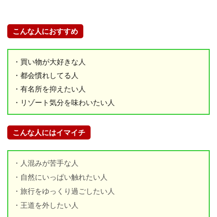
ボ
ル
ン
の
こんな人におすすめ
見
ど
こ
・買い物が大好きな人
ろ
・都会慣れしてる人
・有名所を抑えたい人
3
・リゾート気分を味わいたい人
G
o
l
こんな人にはイマイチ
d
C
o
・人混みが苦手な人
a
・自然にいっぱい触れたい人
s
・旅行をゆっくり過ごしたい人
t
・王道を外したい人
(
ゴ