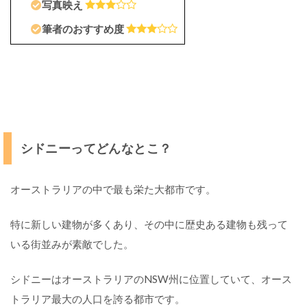
ニ
写真映え
ー
の
筆者のおすすめ度
見
ど
こ
ろ
2
M
シドニーってどんなとこ？
e
l
b
オーストラリアの中で最も栄た大都市です。
o
u
特に新しい建物が多くあり、その中に歴史ある建物も残って
r
いる街並みが素敵でした。
n
e
(
シドニーはオーストラリアのNSW州に位置していて、オース
メ
トラリア最大の人口を誇る都市です。
ル