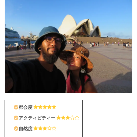
シ
ド
ニ
ー
)
シ
ド
ニ
ー
っ
て
ど
ん
な
と
こ
都会度
？
アクティビティー
シ
自然度
ド