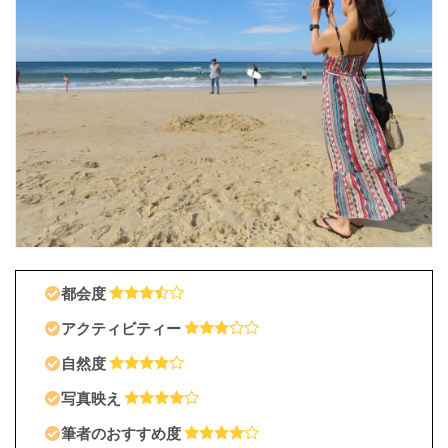
て
ど
ん
な
と
こ
？
ア
リ
ス
ス
プ
リ
ン
都会度
グ
ス
アクティビティー
の
自然度
見
ど
写真映え
こ
ろ
筆者のおすすめ度