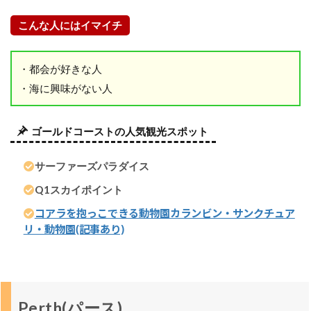
8
こんな人にはイマイチ
B
r
・都会が好きな人
i
s
・海に興味がない人
b
a
ゴールドコーストの人気観光スポット
n
e
(
サーファーズパラダイス
ブ
Q1スカイポイント
リ
ス
コアラを抱っこできる動物園カランビン・サンクチュア
ベ
リ・動物園(記事あり)
ン
)
ブ
リ
Perth(パース)