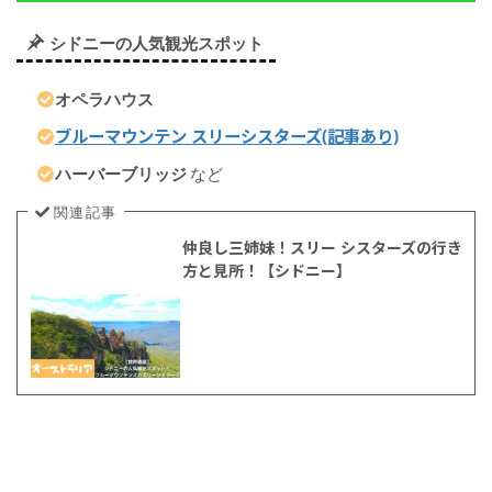
ー
シドニーの人気観光スポット
ル
ド
・
オペラハウス
コ
ブルーマウンテン スリーシスターズ(記事あり)
ー
ス
ハーバーブリッジ
など
ト
関連記事
)
仲良し三姉妹！スリー シスターズの行き
ゴ
方と見所！【シドニー】
ー
ル
ド
コ
ー
ス
ト
っ
て
と