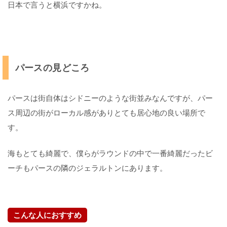
日本で言うと横浜ですかね。
ス
ポ
ー
ト
ク
パースの見どころ
レ
ジ
ッ
パースは街自体はシドニーのような街並みなんですが、パー
ト
カ
ス周辺の街がローカル感がありとても居心地の良い場所で
ー
す。
ド
海もとても綺麗で、僕らがラウンドの中で一番綺麗だったビ
E
T
ーチもパースの隣のジェラルトンにあります。
A
S
ビ
ザ
こんな人におすすめ