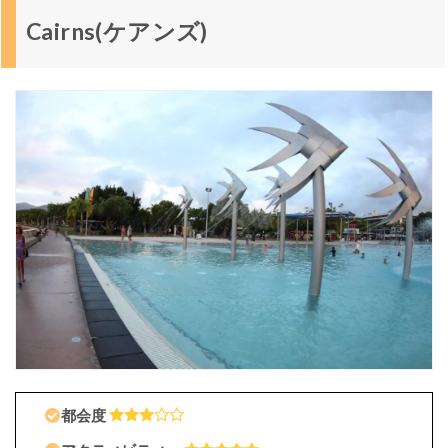
ラ
Cairns(ケアンズ)
リ
ア
8
つ
の
観
光
都
市
：
ま
と
め
都会度