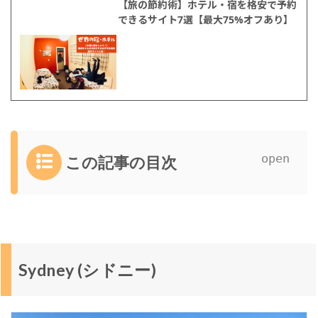
【旅の節約術】ホテル・宿を格安で予約
できるサイト7選【最大75%オフあり】
この記事の目次
1
S
y
d
n
Sydney (シドニー)
e
y
(