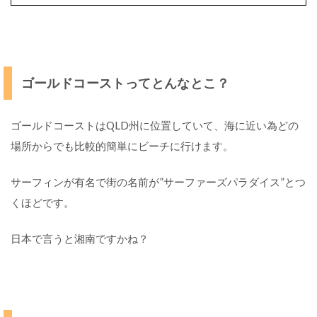
7
T
a
s
ゴールドコーストってとんなとこ？
m
a
n
ゴールドコーストはQLD州に位置していて、海に近い為どの
i
場所からでも比較的簡単にビーチに行けます。
a
(
サーフィンが有名で街の名前が”サーファーズパラダイス”とつ
タ
ス
くほどです。
マ
ニ
日本で言うと湘南ですかね？
ア
)
タ
ス