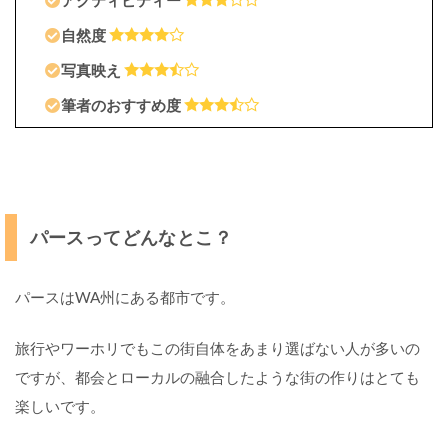
アクティビティー
9
自然度
オ
写真映え
ー
ス
筆者のおすすめ度
ト
ラ
リ
ア
旅
パースってどんなとこ？
行
に
必
パースはWA州にある都市です。
須
の
持
旅行やワーホリでもこの街自体をあまり選ばない人が多いの
ち
ですが、都会とローカルの融合したような街の作りはとても
物
楽しいです。
パ