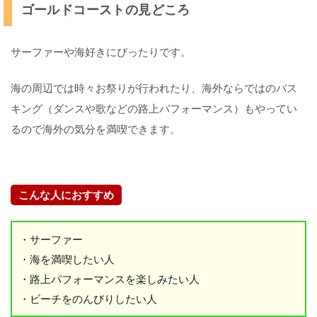
マ
ゴールドコーストの見どころ
ニ
ア
っ
サーファーや海好きにぴったりです。
て
ど
ん
海の周辺では時々お祭りが行われたり、海外ならではのバス
な
キング（ダンスや歌などの路上パフォーマンス）もやってい
と
こ
るので海外の気分を満喫できます。
？
タ
ス
こんな人におすすめ
マ
ニ
ア
・サーファー
の
見
・海を満喫したい人
ど
・路上パフォーマンスを楽しみたい人
こ
ろ
・ビーチをのんびりしたい人