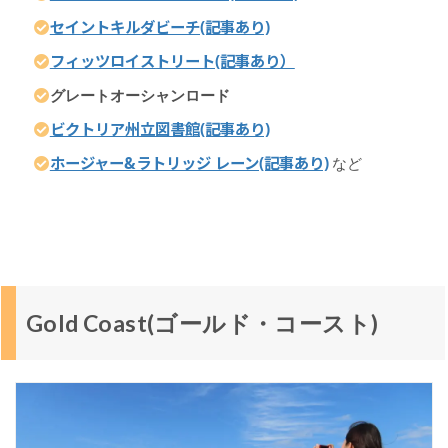
リ
セイントキルダビーチ(記事あり)
ス
フィッツロイストリート(記事あり）
・
ス
グレートオーシャンロード
プ
リ
ビクトリア州立図書館(記事あり)
ン
ホージャー&ラトリッジ レーン(記事あり)
など
グ
ス
)
ア
リ
ス
Gold Coast(ゴールド・コースト)
ス
プ
リ
ン
グ
ス
っ