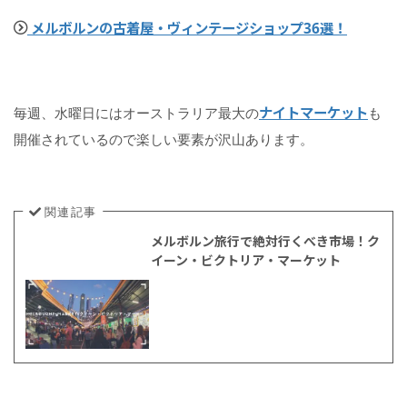
ン
メルボルンの古着屋・ヴィンテージショップ36選！
ズ
)
ケ
ナイトマーケット
毎週、水曜日にはオーストラリア最大の
も
ア
ン
開催されているので楽しい要素が沢山あります。
ズ
っ
て
ど
関連記事
ん
な
メルボルン旅行で絶対行くべき市場！ク
と
イーン・ビクトリア・マーケット
こ
？
ケ
ア
ン
ズ
の