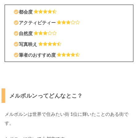
P
e
都会度
r
t
アクティビティー
h
自然度
(
パ
写真映え
ー
ス
筆者のおすすめ度
)
パ
ー
ス
っ
メルボルンってどんなとこ？
て
ど
ん
メルボルンは世界で住みたい街 1位に輝いたことのある街で
な
す。
と
こ
？