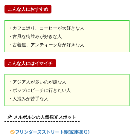
見
こんな人におすすめ
ど
こ
ろ
・カフェ巡り、コーヒーが大好きな人
・古風な街並みが好きな人
6
・古着屋、アンティーク店が好きな人
A
l
i
こんな人にはイマイチ
c
e
S
・アジア人が多いのが嫌な人
p
・ポップにビーチに行きたい人
r
・人混みが苦手な人
i
n
g
メルボルンの人気観光スポット
s
(
フリンダーズストリート駅(記事あり)
ア